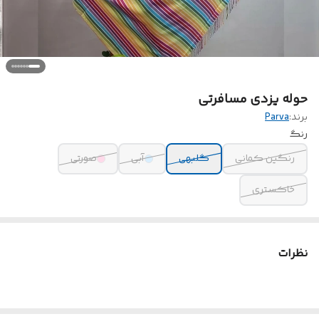
حوله یزدی مسافرتی
برند:
Parva
رنگ
رنگین کمانی
گلبهی
آبی
صورتی
خاکستری
نظرات