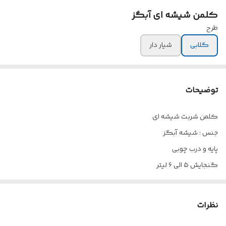
کلمن شیشه ای آبگز
طرح
گلابی
شیار دار
توضیحات
کلمن شربت شیشه ای
جنس : شیشه آبگز
پایه و درب چوبی
گنجایش ۵ الی ۶ لیتر
مناسب برای سرو انواع نوشیدنی های سرد و خنک
دهانه ۱۲ سانت
نظرات