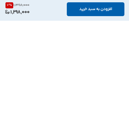
7
%
1,398,000
افزودن به سبد خرید
1,298,000
برگشت به بالا
ارسال ویژه
پشتیبانی ۲۴ ساعته
۷ روز ضمانت بازگشت کالا
پرداخت در محل