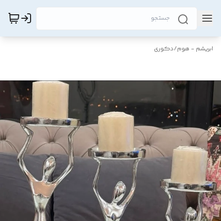
ابریشم - هوم
/
دکوری