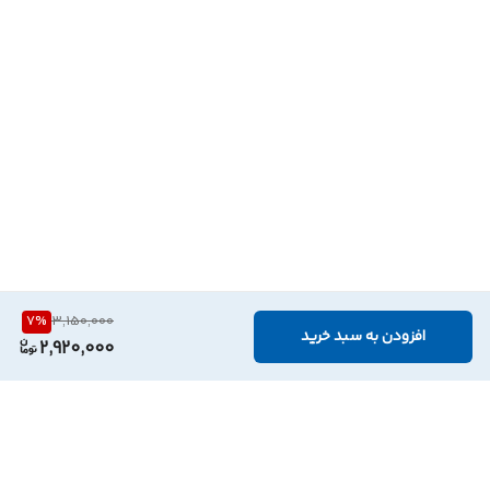
7
%
3,150,000
افزودن به سبد خرید
2,920,000