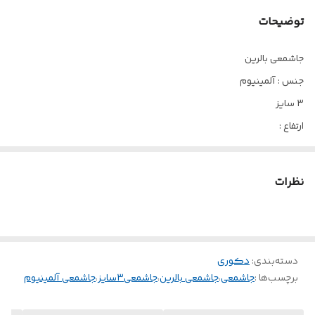
توضیحات
جاشمعی بالرین
جنس : آلمینیوم
۳ سایز
ارتفاع :
۳۹ ، ۳۴ ، ۲۹ سانت
براق و باکیفیت
نظرات
رنگ ثابت
قابل شستشو
دسته‌بندی
:
دکوری
برچسب‌ها :
جاشمعی
،
جاشمعی بالرین
،
جاشمعی۳سایز
،
جاشمعی آلمینیوم