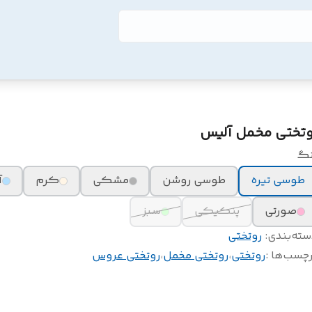
وتختی مخمل آلیس
نگ
طوسی تیره
طوسی روشن
مشکی
کرم
آ
صورتی
پنکیکی
سبز
سته‌بندی
:
روتختی
چسب‌ها :
روتختی
،
روتختی مخمل
،
روتختی عروس