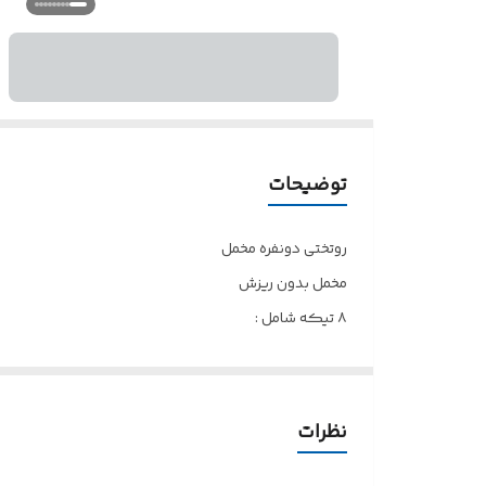
توضیحات
روتختی دونفره مخمل
مخمل بدون ریزش
۸ تیکه شامل :
لحاف ۲۳۰*۲۵۰
ملحفه تشک ۱۸۰*۲۰۰
۴ روبالشتی (۲ ساده ، ۲مخمل)
نظرات
۲ کوسن پر شده ۳۵*۴۵ و ۴۵*۴۵