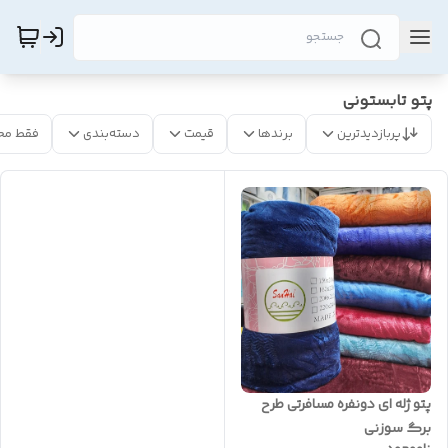
پتو تابستونی
پربازدیدترین
برندها
قیمت
دسته‌بندی
فقط مح
پتو ژله ای دونفره مسافرتی طرح
برگ سوزنی