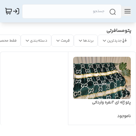
پتومسافرتی
جدیدترین
برندها
قیمت
دسته‌بندی
فقط محصو
پتو ژله ای ۲نفره وارداتی
ناموجود