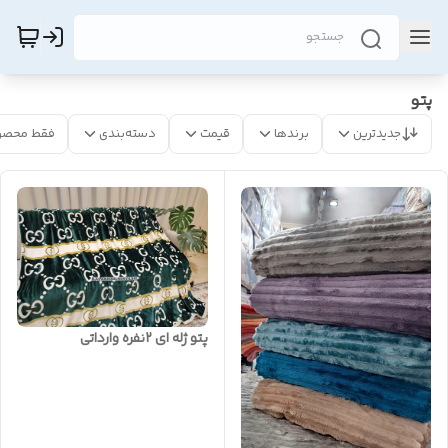
پتو
جدیدترین
برندها
قیمت
دسته‌بندی
فقط محصو
پتو ژله ای ۲نفره وارداتی