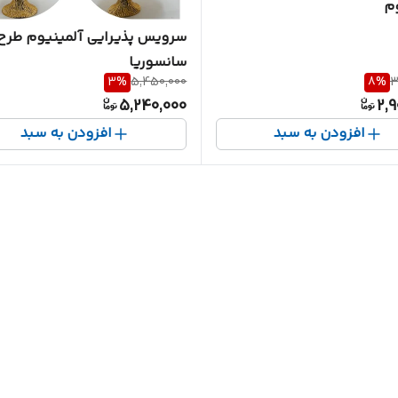
وم
سرویس پذیرایی آلمینیوم طرح
سانسوریا
3
%
5,450,000
8
%
3
5,240,000
2,9
افزودن به سبد
افزودن به سبد