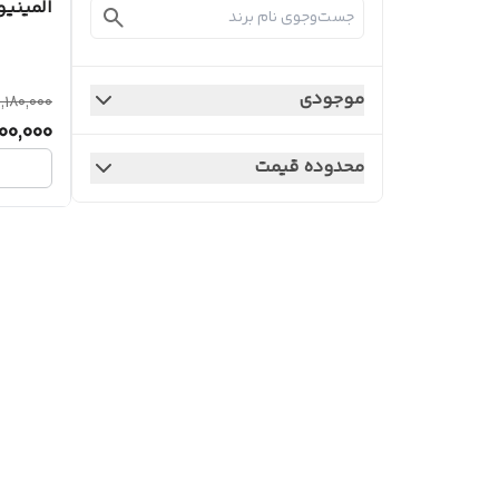
المینی
موجودی
,180,000
00,000
محدوده قیمت